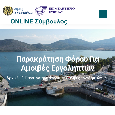
Παρακράτηση Φόρου Για
Αμοιβές Εργοληπτών
Αρχική
/
Παρακράτηση Φόρου Για Αμοιβές Εργοληπτών
/