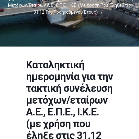
Μετόχων/εταίρων Α.Ε., Ε.Π.Ε., Ι.Κ.Ε. (με Χρήση Που Έληξε Στις
31.12 Του Προηγούμενου Έτους)
/
Καταληκτική
ημερομηνία για την
τακτική συνέλευση
μετόχων/εταίρων
Α.Ε., Ε.Π.Ε., Ι.Κ.Ε.
(με χρήση που
έληξε στις 31.12