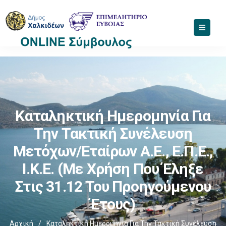
Καταληκτική Ημερομηνία Για
Την Τακτική Συνέλευση
Μετόχων/εταίρων Α.Ε., Ε.Π.Ε.,
Ι.Κ.Ε. (με Χρήση Που Έληξε
Στις 31.12 Του Προηγούμενου
Έτους)
Αρχική
/
Καταληκτική Ημερομηνία Για Την Τακτική Συνέλευση