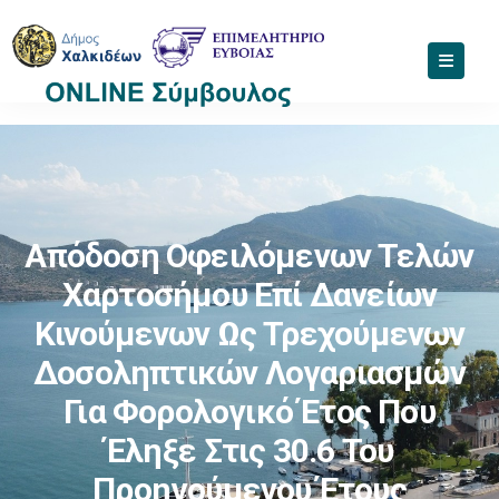
Απόδοση Οφειλόμενων Τελών
Χαρτοσήμου Επί Δανείων
Κινούμενων Ως Τρεχούμενων
Δοσοληπτικών Λογαριασμών
Για Φορολογικό Έτος Που
Έληξε Στις 30.6 Του
Προηγούμενου Έτους