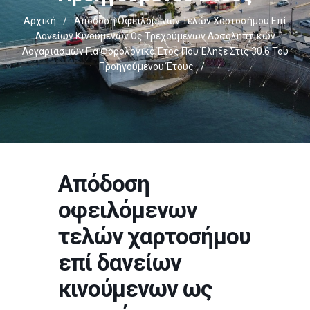
Αρχική
/
Απόδοση Οφειλόμενων Τελών Χαρτοσήμου Επί
Δανείων Κινούμενων Ως Τρεχούμενων Δοσοληπτικών
Λογαριασμών Για Φορολογικό Έτος Που Έληξε Στις 30.6 Του
Προηγούμενου Έτους
/
Απόδοση
οφειλόμενων
τελών χαρτοσήμου
επί δανείων
κινούμενων ως