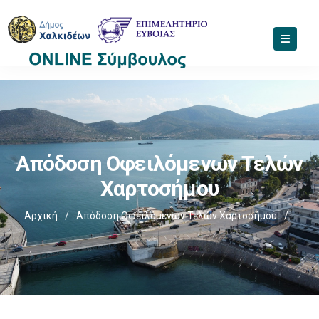
Απόδοση Οφειλόμενων Τελών
Χαρτοσήμου
Αρχική
/
Απόδοση Οφειλόμενων Τελών Χαρτοσήμου
/