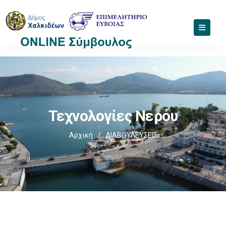
Τεχνολογίες Νερόυ
Αρχική
/
ΔΙΑΒΟΥΛΕΥΣΕΙΣ