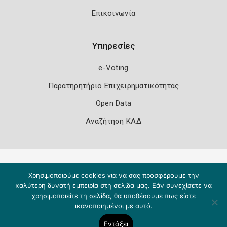
Επικοινωνία
Υπηρεσίες
e-Voting
Παρατηρητήριο Επιχειρηματικότητας
Open Data
Αναζήτηση ΚΑΔ
Πολιτική Ασφάλειας
Όροι Χρήσης
Χρησιμοποιούμε cookies για να σας προσφέρουμε την
Copyright 2026
Knowledge A.E.
καλύτερη δυνατή εμπειρία στη σελίδα μας. Εάν συνεχίσετε να
χρησιμοποιείτε τη σελίδα, θα υποθέσουμε πως είστε
ικανοποιημένοι με αυτό.
Εντάξει