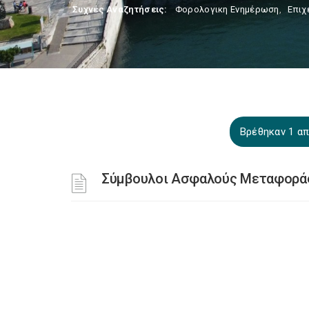
Συχνές Αναζητήσεις:
Φορολογικη Ενημέρωση
,
Επιχ
Βρέθηκαν 1 απ
Σύμβουλοι Ασφαλούς Μεταφοράς