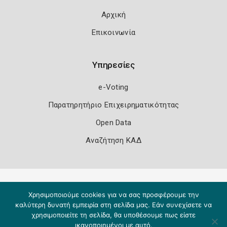
Αρχική
Επικοινωνία
Υπηρεσίες
e-Voting
Παρατηρητήριο Επιχειρηματικότητας
Open Data
Αναζήτηση ΚΑΔ
Πολιτική Ασφάλειας
Όροι Χρήσης
Χρησιμοποιούμε cookies για να σας προσφέρουμε την
Copyright 2026
Knowledge A.E.
καλύτερη δυνατή εμπειρία στη σελίδα μας. Εάν συνεχίσετε να
χρησιμοποιείτε τη σελίδα, θα υποθέσουμε πως είστε
ικανοποιημένοι με αυτό.