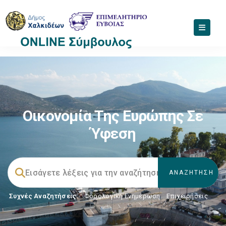
Οικονομία Της Ευρώπης Σε
Ύφεση
Συχνές Αναζητήσεις:
Φορολογικη Ενημέρωση
,
Επιχειρήσεις