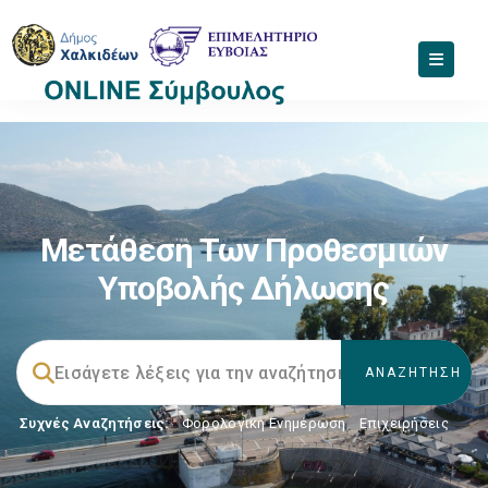
Μετάθεση Των Προθεσμιών
Υποβολής Δήλωσης
Συχνές Αναζητήσεις:
Φορολογικη Ενημέρωση
,
Επιχειρήσεις