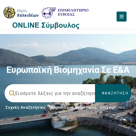
Ευρωπαϊκή Βιομηχανία Σε Ε&Α
Συχνές Αναζητήσεις:
Φορολογικη Ενημέρωση
,
Επιχειρήσεις