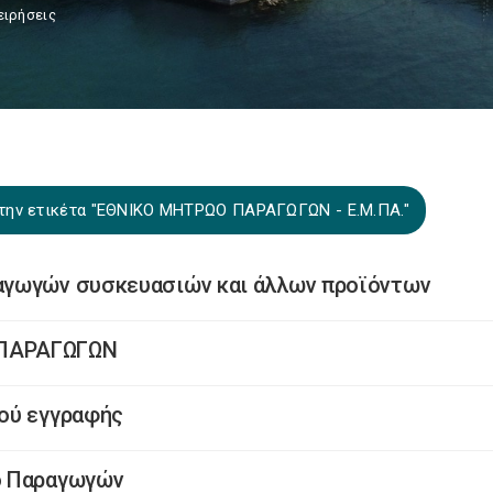
ειρήσεις
 την ετικέτα "ΕΘΝΙΚΟ ΜΗΤΡΩΟ ΠΑΡΑΓΩΓΩΝ - Ε.Μ.ΠΑ."
αγωγών συσκευασιών και άλλων προϊόντων
 ΠΑΡΑΓΩΓΩΝ
ού εγγραφής
ο Παραγωγών