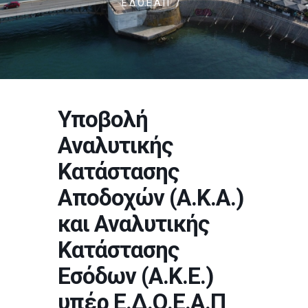
Ε.Δ.Ο.Ε.Α.Π
/
Υποβολή
Αναλυτικής
Κατάστασης
Αποδοχών (Α.Κ.Α.)
και Αναλυτικής
Κατάστασης
Εσόδων (Α.Κ.Ε.)
υπέρ Ε.Δ.Ο.Ε.Α.Π