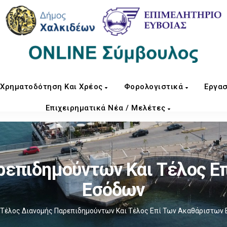
Χρηματοδότηση Και Χρέος
Φορολογιστικά
Εργασ
Επιχειρηματικά Νέα / Μελέτες
ρεπιδημούντων Και Τέλος Ε
Εσόδων
Τέλος Διανομής Παρεπιδημούντων Και Τέλος Επί Των Ακαθάριστων