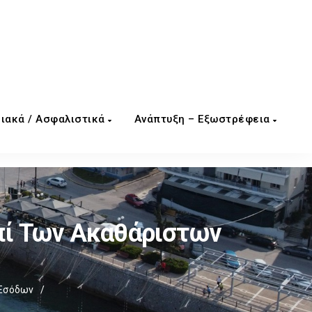
ιακά / Ασφαλιστικά
Ανάπτυξη – Εξωστρέφεια
πί Των Ακαθάριστων
 Εσόδων
/