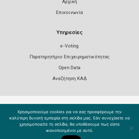
Αρχική
Επικοινωνία
Υπηρεσίες
e-Voting
Παρατηρητήριο Επιχειρηματικότητας
Open Data
Αναζήτηση ΚΑΔ
Πολιτική Ασφάλειας
Όροι Χρήσης
Χρησιμοποιούμε cookies για να σας προσφέρουμε την
Copyright 2026
Knowledge A.E.
καλύτερη δυνατή εμπειρία στη σελίδα μας. Εάν συνεχίσετε να
χρησιμοποιείτε τη σελίδα, θα υποθέσουμε πως είστε
ικανοποιημένοι με αυτό.