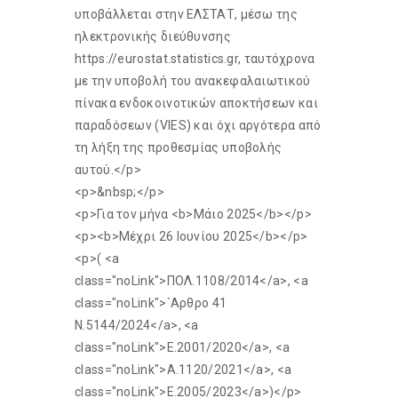
υποβάλλεται στην ΕΛΣΤΑΤ, μέσω της
ηλεκτρονικής διεύθυνσης
https://eurostat.statistics.gr, ταυτόχρονα
με την υποβολή του ανακεφαλαιωτικού
πίνακα ενδοκοινοτικών αποκτήσεων και
παραδόσεων (VIES) και όχι αργότερα από
τη λήξη της προθεσμίας υποβολής
αυτού.</p>
<p>&nbsp;</p>
<p>Για τον μήνα <b>Μάιο 2025</b></p>
<p><b>Μέχρι 26 Ιουνίου 2025</b></p>
<p>( <a
class="noLink">ΠΟΛ.1108/2014</a>, <a
class="noLink">`Αρθρο 41
Ν.5144/2024</a>, <a
class="noLink">E.2001/2020</a>, <a
class="noLink">Α.1120/2021</a>, <a
class="noLink">E.2005/2023</a>)</p>