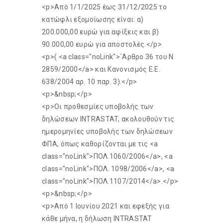
<p>Από 1/1/2025 έως 31/12/2025 το
κατώφλι εξομοίωσης είναι: α)
200.000,00 ευρώ για αφίξεις και β)
90.000,00 ευρώ για αποστολές.</p>
<p>( <a class="noLink">`Αρθρο 36 του Ν.
2859/2000</a> και Κανονισμός Ε.Ε.
638/2004 αρ. 10 παρ. 3).</p>
<p>&nbsp;</p>
<p>Οι προθεσμίες υποβολής των
δηλώσεων INTRASTAT, ακολουθούν τις
ημερομηνίες υποβολής των δηλώσεων
ΦΠΑ, όπως καθορίζονται με τις <a
class="noLink">ΠΟΛ.1060/2006</a>, <a
class="noLink">ΠΟΛ. 1098/2006</a>, <a
class="noLink">ΠΟΛ.1107/2014</a>.</p>
<p>&nbsp;</p>
<p>Από 1 Ιουνίου 2021 και εφεξής για
κάθε μήνα, η δήλωση INTRASTAT